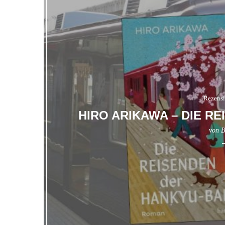
Rezens
HIRO ARIKAWA – DIE R
von
B