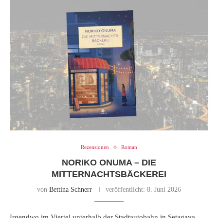
Rezensionen
Roman
NORIKO ONUMA – DIE
MITTERNACHTSBÄCKEREI
von
Bettina Schnerr
veröffentlicht:
8. Juni 2026
Irgendwo im Viertel unterhalb der Stadtautobahn in Setagaya