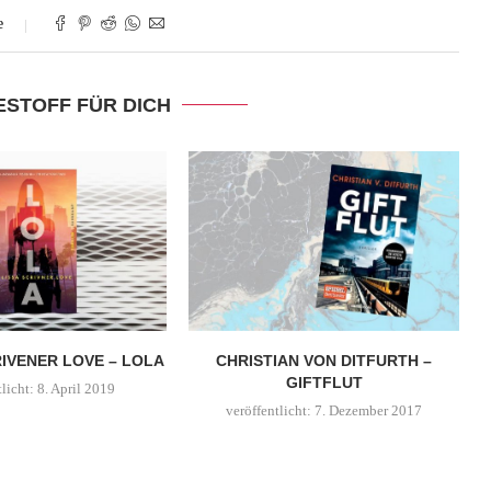
e
ESTOFF FÜR DICH
IVENER LOVE – LOLA
CHRISTIAN VON DITFURTH –
GIFTFLUT
licht:
8. April 2019
veröffentlicht:
7. Dezember 2017