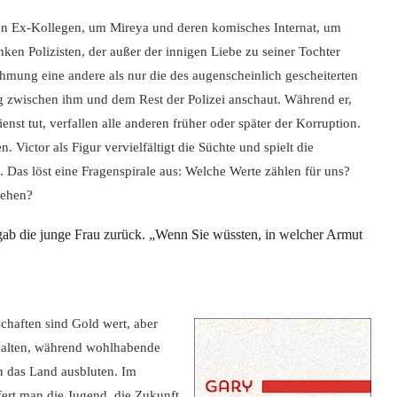
den Ex-Kollegen, um Mireya und deren komisches Internat, um
en Polizisten, der außer der innigen Liebe zu seiner Tochter
hmung eine andere als nur die des augenscheinlich gescheiterten
 zwischen ihm und dem Rest der Polizei anschaut. Während er,
Dienst tut, verfallen alle anderen früher oder später der Korruption.
Victor als Figur vervielfältigt die Süchte und spielt die
. Das löst eine Fragenspirale aus: Welche Werte zählen für uns?
tehen?
 gab die junge Frau zurück. „Wenn Sie wüssten, in welcher Armut
chaften sind Gold wert, aber
 halten, während wohlhabende
n das Land ausbluten. Im
fert man die Jugend, die Zukunft