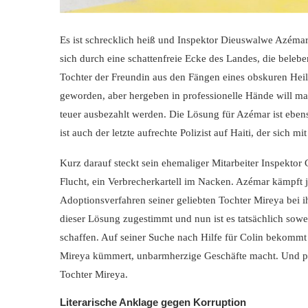
Es ist schrecklich heiß und Inspektor Dieuswalwe Azémar
sich durch eine schattenfreie Ecke des Landes, die belebe
Tochter der Freundin aus den Fängen eines obskuren Heile
geworden, aber hergeben in professionelle Hände will man 
teuer ausbezahlt werden. Die Lösung für Azémar ist ebenso
ist auch der letzte aufrechte Polizist auf Haiti, der sich m
Kurz darauf steckt sein ehemaliger Mitarbeiter Inspektor C
Flucht, ein Verbrecherkartell im Nacken. Azémar kämpft j
Adoptionsverfahren seiner geliebten Tochter Mireya bei 
dieser Lösung zugestimmt und nun ist es tatsächlich sowei
schaffen. Auf seiner Suche nach Hilfe für Colin bekommt e
Mireya kümmert, unbarmherzige Geschäfte macht. Und plötz
Tochter Mireya.
Literarische Anklage gegen Korruption