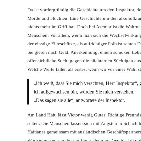
Da ist vordergründig die Geschichte um den Inspektor, 
Morde und Fluchten. Eine Geschichte um den alkoholkrank
nichts mehr im Griff hat. Doch bei Azémar ist die Wahrne
Menschen. Vor allem, wenn man sich die Wechselwirkung
der einstige Eliteschütze, als aufrichtiger Polizist seinen 
Sie gieren nach Geld, Anerkennung, einem schicken Leben. 
offensichtliche Sucht gegen die nüchternen Süchtigen aus
Welche Werte fallen als erstes, wenn wir vor einer Wahl s
„Ich weiß, dass Sie mich verachten, Herr Inspektor“,
ich aufgewachsen bin, würden Sie mich verstehen.“
„Das sagen sie alle“, antwortete der Inspektor.
Am Land Haiti lässt Victor wenig Gutes. Richtige Freunds
selten. Die Menschen lassen sich mit Ängsten in Schach
Haitianer gemeinsam mit ausländischen Geschäftspartner
Wortsinne sogar in diesem Buch, denn im Zweifelsfall op