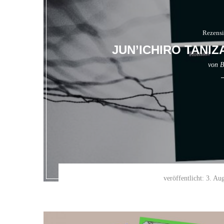
Rezens
JUN’ICHIRO TANIZ
von
B
veröffentlicht:
3. Aug