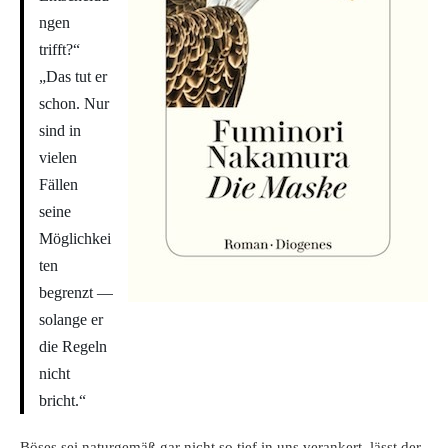
ngen
trifft?“
„Das tut er
schon. Nur
sind in
vielen
Fällen
seine
Möglichkei
ten
begrenzt —
solange er
die Regeln
nicht
bricht.“
Böses sei naturgemäß gar nicht so tief in uns verankert, lässt der