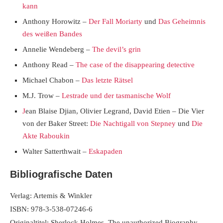
kann
Anthony Horowitz –
Der Fall Moriarty
und
Das Geheimnis
des weißen Bandes
Annelie Wendeberg –
The devil’s grin
Anthony Read –
The case of the disappearing detective
Michael Chabon –
Das letzte Rätsel
M.J. Trow –
Lestrade und der tasmanische Wolf
J
ean Blaise Djian,‎ Olivier Legrand, David Etien – Die Vier
von der Baker Street:
Die Nachtigall von Stepney
und
Die
Akte Raboukin
Walter Satterthwait –
Eskapaden
Bibliografische Daten
Verlag: Artemis & Winkler
ISBN: 978-3-538-07246-6
Originaltitel: Sherlock Holmes. The unauthorized Biography