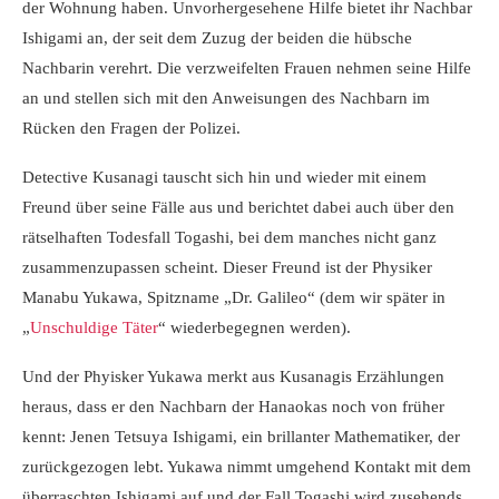
der Wohnung haben. Unvorhergesehene Hilfe bietet ihr Nachbar
Ishigami an, der seit dem Zuzug der beiden die hübsche
Nachbarin verehrt. Die verzweifelten Frauen nehmen seine Hilfe
an und stellen sich mit den Anweisungen des Nachbarn im
Rücken den Fragen der Polizei.
Detective Kusanagi tauscht sich hin und wieder mit einem
Freund über seine Fälle aus und berichtet dabei auch über den
rätselhaften Todesfall Togashi, bei dem manches nicht ganz
zusammenzupassen scheint. Dieser Freund ist der Physiker
Manabu Yukawa, Spitzname „Dr. Galileo“ (dem wir später in
„
Unschuldige Täter
“ wiederbegegnen werden).
Und der Phyisker Yukawa merkt aus Kusanagis Erzählungen
heraus, dass er den Nachbarn der Hanaokas noch von früher
kennt: Jenen Tetsuya Ishigami, ein brillanter Mathematiker, der
zurückgezogen lebt. Yukawa nimmt umgehend Kontakt mit dem
überraschten Ishigami auf und der Fall Togashi wird zusehends