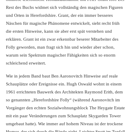
Rest des Buchs widmet sich vollständig den magischen Figuren
und Orten in Herefordshire. Grant, der ein immer besseres
Näschen für magische Phänomene entwickelt, sieht recht früh
die ersten Hinweise, kann sie aber erst spät verstehen und
erklären. Grant ist ein zwar erkennbar beserer Mitarbeiter des
Folly geworden, man fragt sich hin und wieder aber schon,
warum sein Spektrum magischer Fähigkeiten sich so enorm
schleichend erweitert.
Wie in jedem Band baut Ben Aaronovitch Hinweise auf reale
Schauplätze oder Ereignisse ein. Hugh Oswald wohnt in einem
1961 errichteten Bauwerk des Architekten Raymond Erith, dem
so genannten „Herefordshire Folly“ (während Aaronovitch im
Vorgänger den echten Sozialwohnungsblock The Heygate Estate
mit ein paar Veränderungen zum Schauplatz Skygarden Tower
umgebaut hatte). Wie immer auf hohem Niveau ist der trockene
Humor, der sich durch die Bände zieht. Leichter Spott im Tonfall