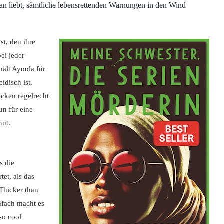
 liebt, sämtliche lebensrettenden Warnungen in den Wind
st, den ihre
ei jeder
hält Ayoola für
idisch ist.
ücken regelrecht
un für eine
nnt.
s die
tet, als das
Thicker than
nfach macht es
so cool