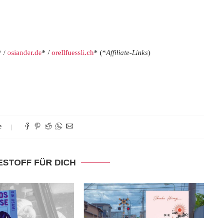
* /
osiander.de
* /
orellfuessli.ch
* (*
Affiliate-Links
)
e
ESTOFF FÜR DICH