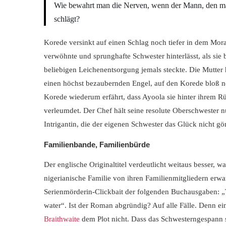
Wie bewahrt man die Nerven, wenn der Mann, den man
schlägt?
Korede versinkt auf einen Schlag noch tiefer in dem Mora
verwöhnte und sprunghafte Schwester hinterlässt, als sie b
beliebigen Leichenentsorgung jemals steckte. Die Mutter 
einen höchst bezaubernden Engel, auf den Korede bloß ne
Korede wiederum erfährt, dass Ayoola sie hinter ihrem R
verleumdet. Der Chef hält seine resolute Oberschwester n
Intrigantin, die der eigenen Schwester das Glück nicht gö
Familienbande, Familienbürde
Der englische Originaltitel verdeutlicht weitaus besser, wa
nigerianische Familie von ihren Familienmitgliedern erwar
Serienmörderin-Clickbait der folgenden Buchausgaben: „
water“. Ist der Roman abgründig? Auf alle Fälle. Denn ei
Braithwaite
dem Plot nicht. Dass das Schwesterngespann 