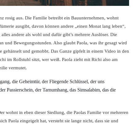
nz rosig aus. Die Familie betreibt ein Bauunternehmen, wohnt
rfümerie ausgibt, davon können andere „einen Monat lang leben“,
alles andere als wohl und dafür gibt’s mehrere Auslöser. Die
eplan und Bewegungsstunden. Also glaubt Paola, was ihr gesagt wird
d sie gehänselt und gemobbt. Das Ganze gipfelt in einem Video in den
i im Rollstuhl sitzt, wer weiß. Paola zieht mit Richi also am
milie vermutet.
gang, die Geheimtür, der Fliegende Schlüssel, der uns
der Passierschein, der Tarnumhang, das Simsalabim, das die
Der wohnt in eben dieser Siedlung, die Paolas Familie vor mehreren
ch Paola eingeigelt hat, versteht sie lange nicht, dass sie und