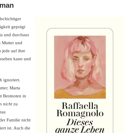
oman
lschichtiger
gkeit geprägt
ola und durchaus
s Mutter und
 jede auf ihre
ussehen kann und
 ignoriert.
tter; Marta
t Bestnoten in
en
nicht
zu
Frau
der Familie nicht
ert ist. Auch die