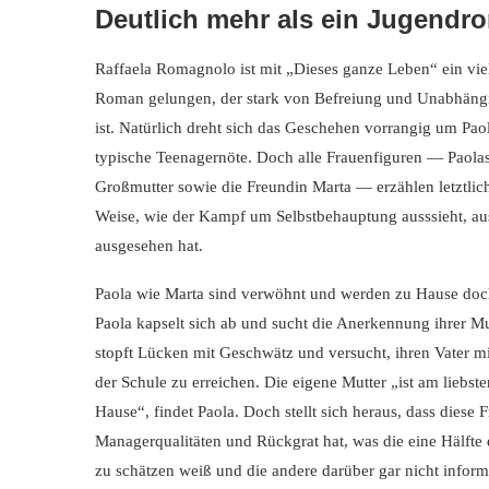
Deutlich mehr als ein Jugendr
Raffaela Romagnolo ist mit „Dieses ganze Leben“ ein vie
Roman gelungen, der stark von Befreiung und Unabhängi
ist. Natürlich dreht sich das Geschehen vorrangig um Pa
typische Teenagernöte. Doch alle Frauenfiguren — Paola
Großmutter sowie die Freundin Marta — erzählen letztlich
Weise, wie der Kampf um Selbstbehauptung ausssieht, a
ausgesehen hat.
Paola wie Marta sind verwöhnt und werden zu Hause doch
Paola kapselt sich ab und sucht die Anerkennung ihrer Mu
stopft Lücken mit Geschwätz und versucht, ihren Vater mi
der Schule zu erreichen. Die eigene Mutter „ist am liebst
Hause“, findet Paola. Doch stellt sich heraus, dass diese 
Managerqualitäten und Rückgrat hat, was die eine Hälfte 
zu schätzen weiß und die andere darüber gar nicht informi