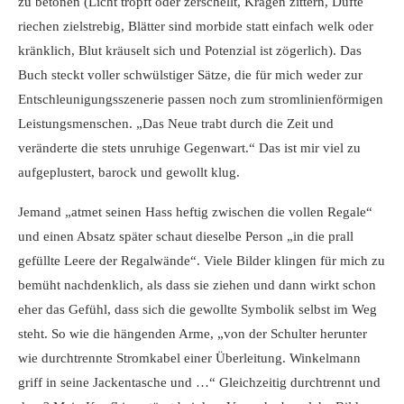
zu betonen (Licht tropft oder zerschellt, Kragen zittern, Düfte
riechen zielstrebig, Blätter sind morbide statt einfach welk oder
kränklich, Blut kräuselt sich und Potenzial ist zögerlich). Das
Buch steckt voller schwülstiger Sätze, die für mich weder zur
Entschleunigungsszenerie passen noch zum stromlinienförmigen
Leistungsmenschen. „Das Neue trabt durch die Zeit und
veränderte die stets unruhige Gegenwart.“ Das ist mir viel zu
aufgeplustert, barock und gewollt klug.
Jemand „atmet seinen Hass heftig zwischen die vollen Regale“
und einen Absatz später schaut dieselbe Person „in die prall
gefüllte Leere der Regalwände“. Viele Bilder klingen für mich zu
bemüht nachdenklich, als dass sie ziehen und dann wirkt schon
eher das Gefühl, dass sich die gewollte Symbolik selbst im Weg
steht. So wie die hängenden Arme, „von der Schulter herunter
wie durchtrennte Stromkabel einer Überleitung. Winkelmann
griff in seine Jackentasche und …“ Gleichzeitig durchtrennt und