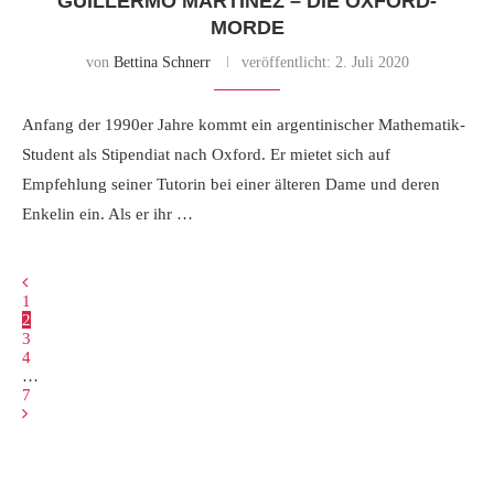
GUILLERMO MARTÍNEZ – DIE OXFORD-
MORDE
von
Bettina Schnerr
veröffentlicht:
2. Juli 2020
Anfang der 1990er Jahre kommt ein argentinischer Mathematik-
Student als Stipendiat nach Oxford. Er mietet sich auf
Empfehlung seiner Tutorin bei einer älteren Dame und deren
Enkelin ein. Als er ihr …
1
2
3
4
…
7