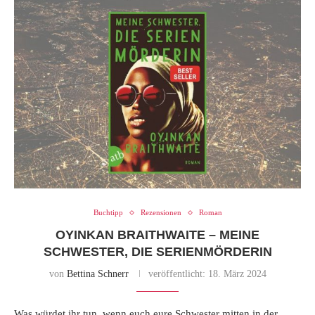
Buchtipp
Rezensionen
Roman
OYINKAN BRAITHWAITE – MEINE
SCHWESTER, DIE SERIENMÖRDERIN
von
Bettina Schnerr
veröffentlicht:
18. März 2024
Was würdet ihr tun, wenn euch eure Schwester mitten in der