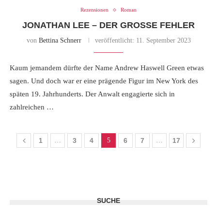
Rezensionen
Roman
JONATHAN LEE – DER GROSSE FEHLER
von
Bettina Schnerr
veröffentlicht:
11. September 2023
Kaum jemandem dürfte der Name Andrew Haswell Green etwas
sagen. Und doch war er eine prägende Figur im New York des
späten 19. Jahrhunderts. Der Anwalt engagierte sich in
zahlreichen …
1
…
3
4
5
6
7
…
17
SUCHE