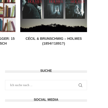
GER: 15
CÉCIL & BRUNSCHWIG – HOLMES
JUN
ESCH
(1854/†1891?)
SUCHE
SOCIAL MEDIA